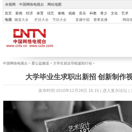
央视网
|
中国网络电视台
|
网站地图
首页
新闻
经济
体育
综艺
春晚
戏曲
音乐
科教
青少
文化
艺术
电视
频道大全
栏目大全
节目大全
直播中国
赛事直播
网络
中国网络电视台
>
爱公益频道
>
大学生就业导航援助行动
>
大学毕业生求职出新招 创新制作
发布时间:2010年12月28日 16:15 |
进入复兴论坛
|